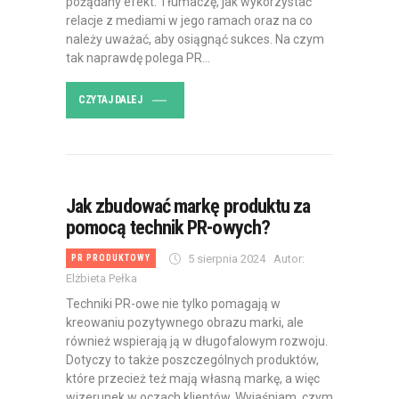
pożądany efekt. Tłumaczę, jak wykorzystać
relacje z mediami w jego ramach oraz na co
należy uważać, aby osiągnąć sukces. Na czym
tak naprawdę polega PR…
CZYTAJ DALEJ
Jak zbudować markę produktu za
pomocą technik PR-owych?
5 sierpnia 2024
Autor:
PR PRODUKTOWY
Elżbieta Pełka
Techniki PR-owe nie tylko pomagają w
kreowaniu pozytywnego obrazu marki, ale
również wspierają ją w długofalowym rozwoju.
Dotyczy to także poszczególnych produktów,
które przecież też mają własną markę, a więc
wizerunek w oczach klientów. Wyjaśniam, czym