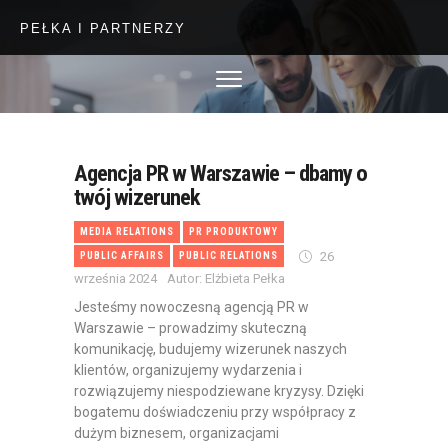
O NAS
PUBLIC RELATIONS
MARKETING
DIGITAL
Agencja PR w Warszawie – dbamy o
SZKOLENIA
twój wizerunek
CASE STUDY
MEDIA RELATIONS
PR PRODUKTOWY
26
PUBLIC AFFAIRS
PUBLIC RELATIONS
BLOG
września 2024
Autor: Elżbieta Pełka
KONTAKT
Jesteśmy nowoczesną agencją PR w
Warszawie – prowadzimy skuteczną
komunikację, budujemy wizerunek naszych
klientów, organizujemy wydarzenia i
rozwiązujemy niespodziewane kryzysy. Dzięki
bogatemu doświadczeniu przy współpracy z
dużym biznesem, organizacjami