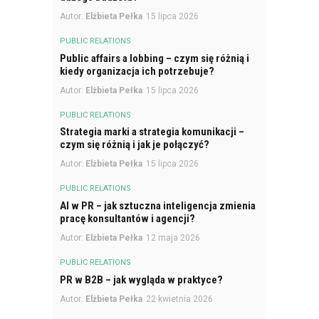
Autor:
Elżbieta Pełka
15 lipca 2026
PUBLIC RELATIONS
Public affairs a lobbing – czym się różnią i
kiedy organizacja ich potrzebuje?
Autor:
Elżbieta Pełka
15 lipca 2026
PUBLIC RELATIONS
Strategia marki a strategia komunikacji –
czym się różnią i jak je połączyć?
Autor:
Elżbieta Pełka
15 lipca 2026
PUBLIC RELATIONS
AI w PR – jak sztuczna inteligencja zmienia
pracę konsultantów i agencji?
Autor:
Elżbieta Pełka
12 maja 2026
PUBLIC RELATIONS
PR w B2B – jak wygląda w praktyce?
Autor:
Elżbieta Pełka
22 kwietnia 2026