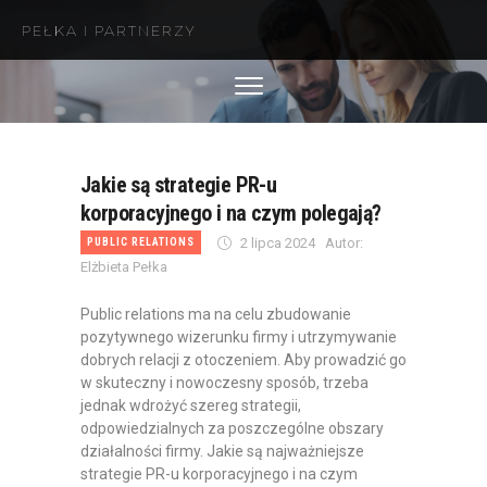
O NAS
PUBLIC RELATIONS
MARKETING
DIGITAL
Jakie są strategie PR-u
SZKOLENIA
korporacyjnego i na czym polegają?
2 lipca 2024
Autor:
PUBLIC RELATIONS
CASE STUDY
Elżbieta Pełka
BLOG
Public relations ma na celu zbudowanie
KONTAKT
pozytywnego wizerunku firmy i utrzymywanie
dobrych relacji z otoczeniem. Aby prowadzić go
w skuteczny i nowoczesny sposób, trzeba
jednak wdrożyć szereg strategii,
odpowiedzialnych za poszczególne obszary
działalności firmy. Jakie są najważniejsze
strategie PR-u korporacyjnego i na czym