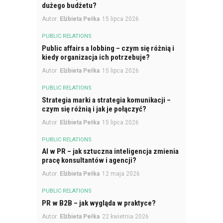
dużego budżetu?
Autor:
Elżbieta Pełka
15 lipca 2026
PUBLIC RELATIONS
Public affairs a lobbing – czym się różnią i
kiedy organizacja ich potrzebuje?
Autor:
Elżbieta Pełka
15 lipca 2026
PUBLIC RELATIONS
Strategia marki a strategia komunikacji –
czym się różnią i jak je połączyć?
Autor:
Elżbieta Pełka
15 lipca 2026
PUBLIC RELATIONS
AI w PR – jak sztuczna inteligencja zmienia
pracę konsultantów i agencji?
Autor:
Elżbieta Pełka
12 maja 2026
PUBLIC RELATIONS
PR w B2B – jak wygląda w praktyce?
Autor:
Elżbieta Pełka
22 kwietnia 2026